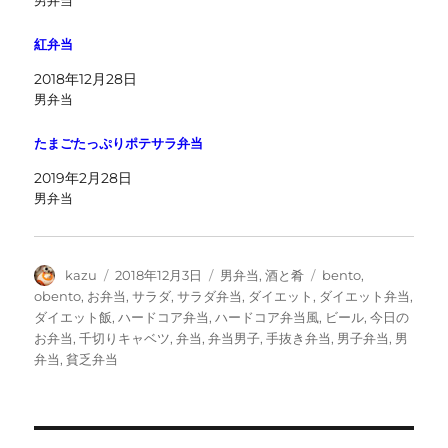
男弁当
紅弁当
2018年12月28日
男弁当
たまごたっぷりポテサラ弁当
2019年2月28日
男弁当
投
投
カ
タ
kazu
2018年12月3日
男弁当
,
酒と肴
bento
,
稿
稿
テ
グ
obento
,
お弁当
,
サラダ
,
サラダ弁当
,
ダイエット
,
ダイエット弁当
,
者
日:
ゴ
ダイエット飯
,
ハードコア弁当
,
ハードコア弁当風
,
ビール
,
今日の
リ
お弁当
,
千切りキャベツ
,
弁当
,
弁当男子
,
手抜き弁当
,
男子弁当
,
男
ー
弁当
,
貧乏弁当