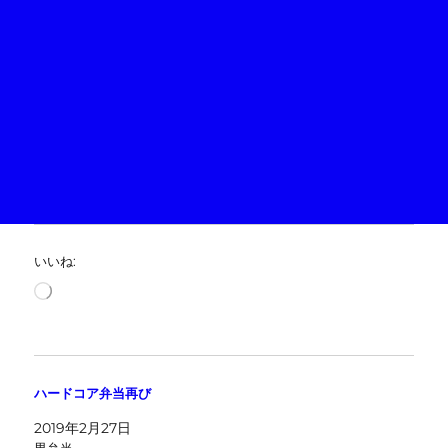
いいね:
読
み
込
み
中…
ハードコア弁当再び
2019年2月27日