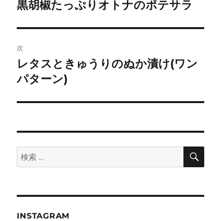
稿
黒胡椒たっぷりオトナのポテサラ
前
の
ナ
投
ビ
稿:
次
ゲ
レタスときゅうりのぬか漬け(ワン
次
の
パターン)
ー
投
シ
稿:
ョ
ン
検
検
索
索:
INSTAGRAM