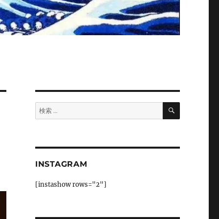
検
検
索
索:
INSTAGRAM
[instashow rows="2"]