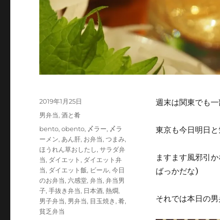
投
2019年1月25日
週末は関東でも一
稿
カ
男弁当
,
酒と肴
日:
テ
タ
bento
,
obento
,
〆ラー
,
〆ラ
東京も今日明日と
ゴ
グ
ーメン
,
あん肝
,
お弁当
,
つまみ
,
リ
ほうれん草おしたし
,
サラダ弁
ー
ますます風邪引か
当
,
ダイエット
,
ダイエット弁
当
,
ダイエット飯
,
ビール
,
今日
ばっかだな)
のお弁当
,
六感堂
,
弁当
,
弁当男
子
,
手抜き弁当
,
日本酒
,
熱燗
,
それでは本日の男
男子弁当
,
男弁当
,
目玉焼き
,
肴
,
貧乏弁当