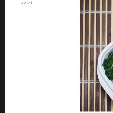
目
コメント
玉
焼
き
と
ほ
う
れ
ん
草
に
根
菜
の
サ
ラ
ダ
に