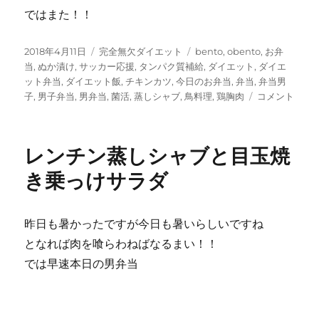
ではまた！！
投
カ
タ
2018年4月11日
完全無欠ダイエット
bento
,
obento
,
お弁
稿
テ
グ
当
,
ぬか漬け
,
サッカー応援
,
タンパク質補給
,
ダイエット
,
ダイエ
日:
ゴ
ット弁当
,
ダイエット飯
,
チキンカツ
,
今日のお弁当
,
弁当
,
弁当男
リ
レ
子
,
男子弁当
,
男弁当
,
菌活
,
蒸しシャブ
,
鳥料理
,
鶏胸肉
コメント
ー
ン
チ
ン
レンチン蒸しシャブと目玉焼
蒸
し
き乗っけサラダ
シ
ャ
ブ
昨日も暑かったですが今日も暑いらしいですね
と
となれば肉を喰らわねばなるまい！！
チ
キ
では早速本日の男弁当
ン
カ
ツ