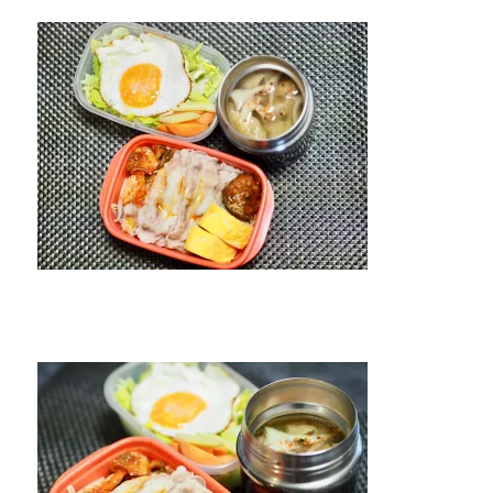
と
出
汁
巻
き
卵
に