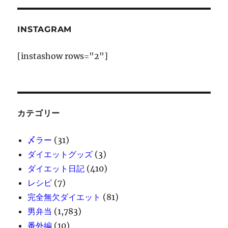
と
目
玉
INSTAGRAM
焼
き
[instashow rows="2"]
乗
っ
け
サ
ラ
ダ
カテゴリー
に
〆ラー
(31)
ダイエットグッズ
(3)
ダイエット日記
(410)
レシピ
(7)
完全無欠ダイエット
(81)
男弁当
(1,783)
番外編
(10)