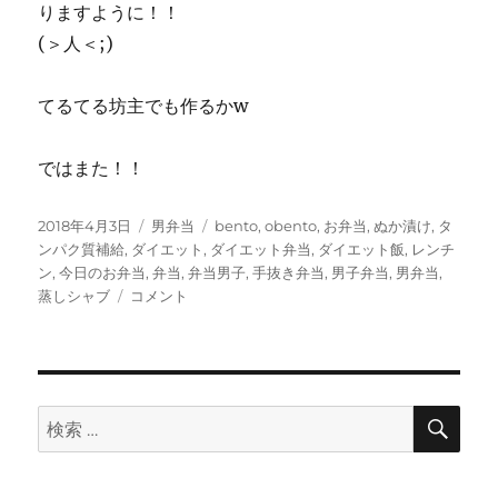
りますように！！
(＞人＜;)
てるてる坊主でも作るかw
ではまた！！
投
カ
タ
2018年4月3日
男弁当
bento
,
obento
,
お弁当
,
ぬか漬け
,
タ
稿
テ
グ
ンパク質補給
,
ダイエット
,
ダイエット弁当
,
ダイエット飯
,
レンチ
日:
ゴ
ン
,
今日のお弁当
,
弁当
,
弁当男子
,
手抜き弁当
,
男子弁当
,
男弁当
,
レ
リ
蒸しシャブ
コメント
ン
ー
チ
ン
蒸
し
検
検
索
シ
索:
ャ
ブ