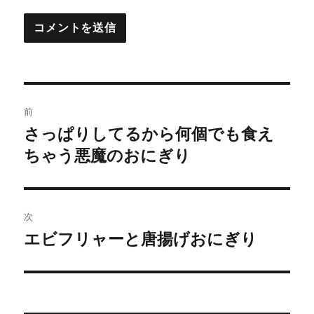
投
前
稿
さっぱりしてるから何個でも食え
前
の
ちゃう悪魔のおにぎり
ナ
投
ビ
稿:
ゲ
次
エビフリャーと唐揚げおにぎり
次
ー
の
シ
投
稿:
ョ