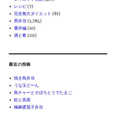
レシピ
(7)
完全無欠ダイエット
(81)
男弁当
(1,784)
番外編
(10)
酒と肴
(111)
最近の投稿
焼き鳥弁当
うな玉どーん
鳥チャーとそぼろとうでたまご
鮭と高菜
極麻婆茄子弁当