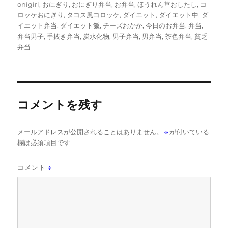
稿
稿
テ
グ
onigiri
,
おにぎり
,
おにぎり弁当
,
お弁当
,
ほうれん草おしたし
,
コ
者
日:
ゴ
ロッケおにぎり
,
タコス風コロッケ
,
ダイエット
,
ダイエット中
,
ダ
リ
イエット弁当
,
ダイエット飯
,
チーズおかか
,
今日のお弁当
,
弁当
,
ー
弁当男子
,
手抜き弁当
,
炭水化物
,
男子弁当
,
男弁当
,
茶色弁当
,
貧乏
弁当
コメントを残す
メールアドレスが公開されることはありません。
※
が付いている
欄は必須項目です
コメント
※