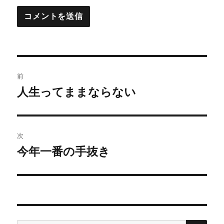
投
前
稿
人生ってままならない
前
の
ナ
投
ビ
稿:
次
ゲ
今年一番の手抜き
次
の
ー
投
シ
稿:
ョ
検