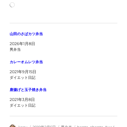
読
み
込
み
中…
山田のさばカツ弁当
2026年1月8日
男弁当
カレーオムレツ弁当
2021年9月15日
ダイエット日記
唐揚げと玉子焼き弁当
2021年3月8日
ダイエット日記
投
投
カ
タ