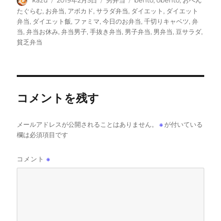
kazu
2019年2月5日
男弁当
bento
,
obento
,
おべん
稿
稿
テ
グ
たぐらむ
,
お弁当
,
アボカド
,
サラダ弁当
,
ダイエット
,
ダイエット
者
日:
ゴ
弁当
,
ダイエット飯
,
ファミマ
,
今日のお弁当
,
千切りキャベツ
,
弁
リ
当
,
弁当お休み
,
弁当男子
,
手抜き弁当
,
男子弁当
,
男弁当
,
豆サラダ
,
ー
貧乏弁当
コメントを残す
メールアドレスが公開されることはありません。
※
が付いている
欄は必須項目です
コメント
※