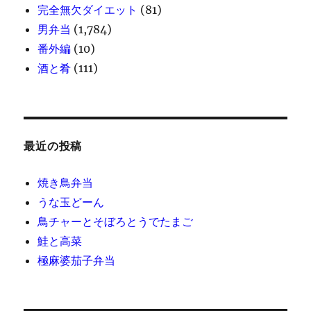
完全無欠ダイエット
(81)
男弁当
(1,784)
番外編
(10)
酒と肴
(111)
最近の投稿
焼き鳥弁当
うな玉どーん
鳥チャーとそぼろとうでたまご
鮭と高菜
極麻婆茄子弁当