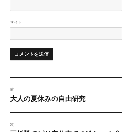
サイト
投
前
稿
大人の夏休みの自由研究
前
の
ナ
投
ビ
稿:
次