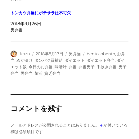
トンカツ弁当にポテサラは不可欠
2018年9月26日
男弁当
投
投
カ
タ
kazu
2018年8月17日
男弁当
bento
,
obento
,
お弁
稿
稿
テ
グ
当
,
ぬか漬け
,
タンパク質補給
,
ダイエット
,
ダイエット弁当
,
ダイ
者
日:
ゴ
エット飯
,
今日のお弁当
,
味噌汁
,
弁当
,
弁当男子
,
手抜き弁当
,
男子
リ
弁当
,
男弁当
,
菌活
,
貧乏弁当
ー
コメントを残す
メールアドレスが公開されることはありません。
※
が付いている
欄は必須項目です