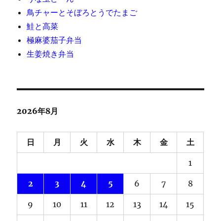
鳥チャーとそぼろとうでたまご
鮭と高菜
極麻婆茄子弁当
生姜焼き弁当
2026年8月
日
月
火
水
木
金
土
1
2
3
4
5
6
7
8
9
10
11
12
13
14
15