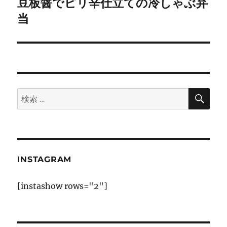
ゲ
豆板醤でピリ辛仕立ての冷しゃぶ弁
次
の
当
ー
投
シ
稿:
ョ
ン
検
検
索
索:
INSTAGRAM
[instashow rows="2"]