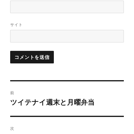
サイト
投
前
稿
ツイテナイ週末と月曜弁当
前
の
ナ
投
ビ
稿:
次