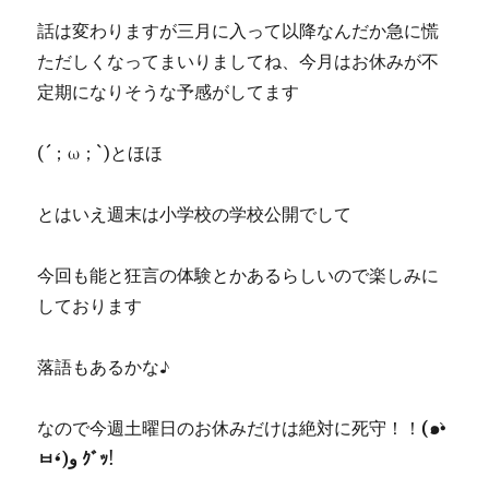
話は変わりますが三月に入って以降なんだか急に慌
ただしくなってまいりましてね、今月はお休みが不
定期になりそうな予感がしてます
(´；ω；`)とほほ
とはいえ週末は小学校の学校公開でして
今回も能と狂言の体験とかあるらしいので楽しみに
しております
落語もあるかな♪
なので今週土曜日のお休みだけは絶対に死守！！
(๑
•̀
ㅂ
•́
)و
ｸﾞｯ
!