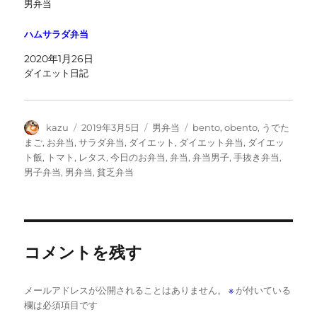
男弁当
ハムサラダ弁当
2020年1月26日
ダイエット日記
投
投
カ
タ
kazu
2019年3月5日
男弁当
bento
,
obento
,
うでた
稿
稿
テ
グ
まご
,
お弁当
,
サラダ弁当
,
ダイエット
,
ダイエット弁当
,
ダイエッ
者
日:
ゴ
ト飯
,
トマト
,
レタス
,
今日のお弁当
,
弁当
,
弁当男子
,
手抜き弁当
,
リ
男子弁当
,
男弁当
,
貧乏弁当
ー
コメントを残す
メールアドレスが公開されることはありません。
※
が付いている
欄は必須項目です