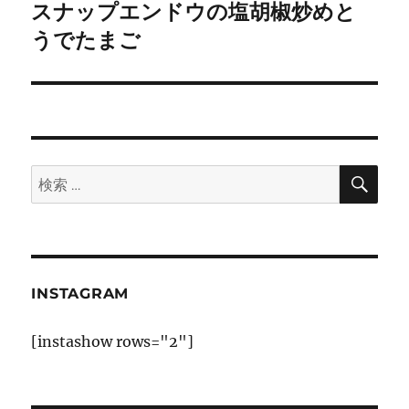
ゲ
スナップエンドウの塩胡椒炒めと
次
の
うでたまご
ー
投
シ
稿:
ョ
ン
検
検
索
索:
INSTAGRAM
[instashow rows="2"]