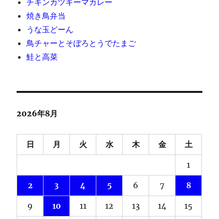
チキンカツキーマカレー
焼き鳥弁当
うな玉どーん
鳥チャーとそぼろとうでたまご
鮭と高菜
2026年8月
日
月
火
水
木
金
土
1
2
3
4
5
6
7
8
9
10
11
12
13
14
15