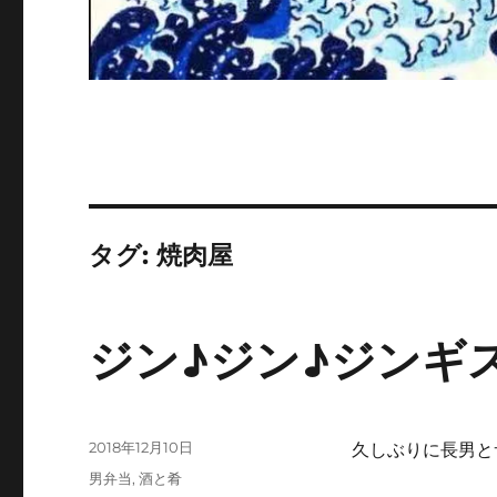
タグ:
焼肉屋
ジン♪ジン♪ジンギ
投
2018年12月10日
久しぶりに長男と
稿
カ
男弁当
,
酒と肴
日: