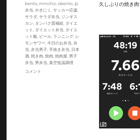
テ
タ
bento
,
minchiz
,
obento
,
お
久しぶりの焼き肉
ゴ
グ
弁当
,
やきにく
,
サッカー応援
,
リ
サラダ
,
サラダ弁当
,
ジンギス
ー
カン
,
タンパク質補給
,
ダイエ
ット
,
ダイエット弁当
,
ダイエ
ット飯
,
ビール
,
ランニング
,
レ
モンサワー
,
今日のお弁当
,
弁
当
,
弁当男子
,
手抜き弁当
,
日本
酒
,
焼き肉
,
焼肉
,
焼肉屋
,
男子
弁当
,
男弁当
,
真空低温調理
ジ
コメント
ン
♪
ジ
ン
♪
ジ
ン
ギ
ス
カ