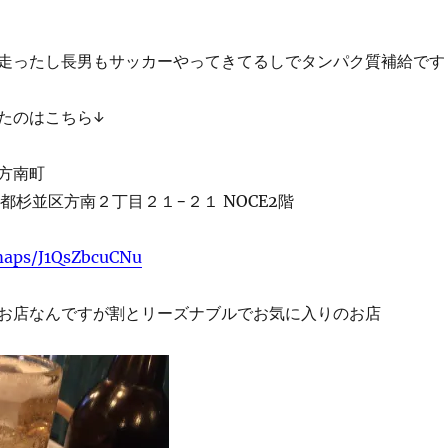
走ったし長男もサッカーやってきてるしでタンパク質補給です
たのはこちら↓
方南町
東京都杉並区方南２丁目２１−２１ NOCE2階
/maps/J1QsZbcuCNu
お店なんですが割とリーズナブルでお気に入りのお店