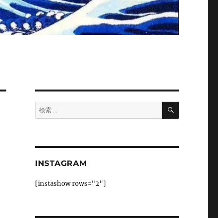
検
検
索
索:
INSTAGRAM
[instashow rows="2"]