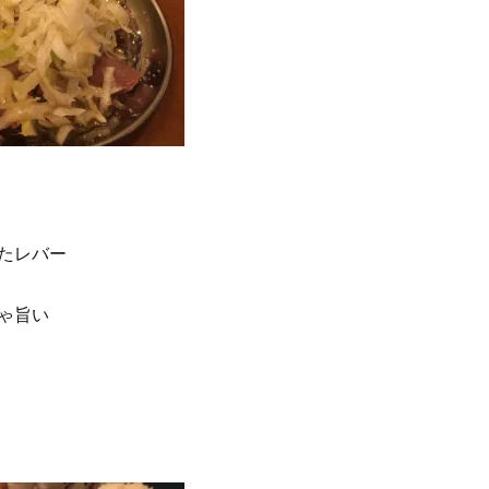
たレバー
ゃ旨い