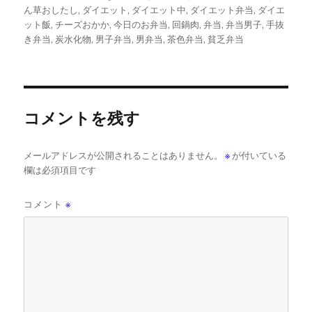
者
日:
ゴ
ん草おしたし
,
ダイエット
,
ダイエット中
,
ダイエット弁当
,
ダイエ
リ
ット飯
,
チーズおかか
,
今日のお弁当
,
回鍋肉
,
弁当
,
弁当男子
,
手抜
ー
き弁当
,
炭水化物
,
男子弁当
,
男弁当
,
茶色弁当
,
貧乏弁当
コメントを残す
メールアドレスが公開されることはありません。
※
が付いている
欄は必須項目です
コメント
※