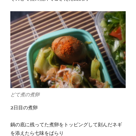
どて煮の煮卵
2日目の煮卵
鍋の底に残ってた煮卵をトッピングして刻んだネギ
を添えたら七味をぱらり