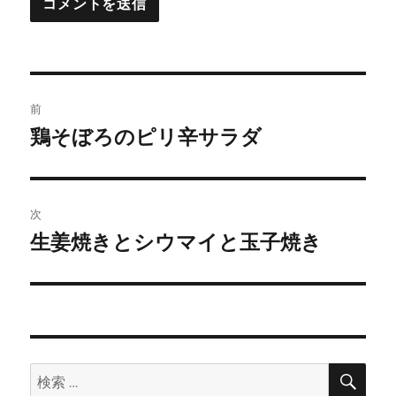
投
前
稿
鶏そぼろのピリ辛サラダ
前
の
ナ
投
ビ
稿:
次
ゲ
生姜焼きとシウマイと玉子焼き
次
の
ー
投
シ
稿:
ョ
検
検
索
ン