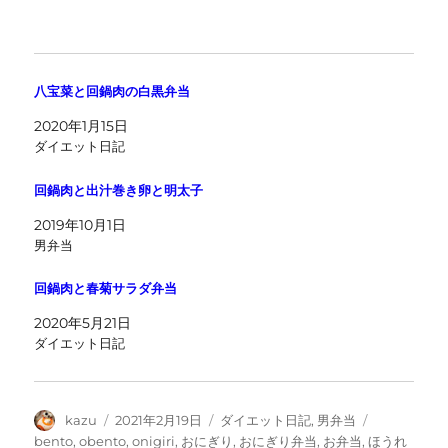
八宝菜と回鍋肉の白黒弁当
2020年1月15日
ダイエット日記
回鍋肉と出汁巻き卵と明太子
2019年10月1日
男弁当
回鍋肉と春菊サラダ弁当
2020年5月21日
ダイエット日記
投
投
カ
タ
kazu
2021年2月19日
ダイエット日記
,
男弁当
稿
稿
テ
グ
bento
,
obento
,
onigiri
,
おにぎり
,
おにぎり弁当
,
お弁当
,
ほうれ