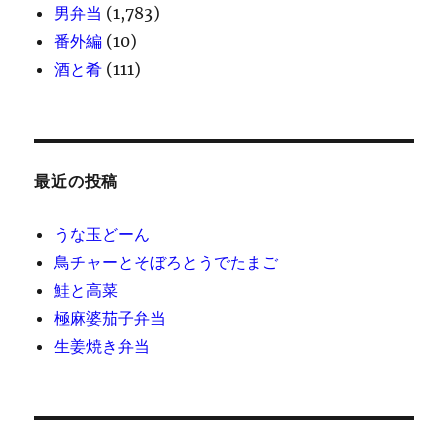
男弁当
(1,783)
番外編
(10)
酒と肴
(111)
最近の投稿
うな玉どーん
鳥チャーとそぼろとうでたまご
鮭と高菜
極麻婆茄子弁当
生姜焼き弁当