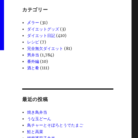
カテゴリー
〆ラー
(31)
ダイエットグッズ
(3)
ダイエット日記
(410)
レシピ
(7)
完全無欠ダイエット
(81)
男弁当
(1,784)
番外編
(10)
酒と肴
(111)
最近の投稿
焼き鳥弁当
うな玉どーん
鳥チャーとそぼろとうでたまご
鮭と高菜