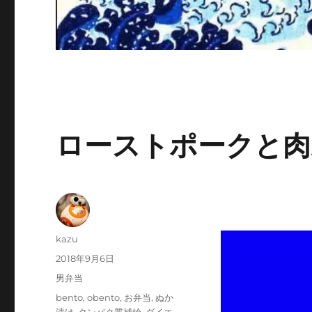
ローストポークと肉
投
kazu
稿
投
2018年9月6日
者
稿
カ
男弁当
日:
テ
タ
bento
,
obento
,
お弁当
,
ぬか
ゴ
グ