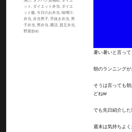
漬け
,
タンパク質補給
,
ダイエ
リ
ット
,
ダイエット弁当
,
ダイエ
ー
ット飯
,
今日のお弁当
,
味噌汁
,
弁当
,
弁当男子
,
手抜き弁当
,
男
子弁当
,
男弁当
,
菌活
,
貧乏弁当
,
野菜炒め
暑い暑いと言って
朝のランニングが
そうは言っても朝
どねw
でも先日紹介した
週末は気持ちよく