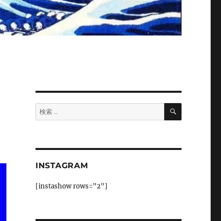
検
検
索
索:
INSTAGRAM
[instashow rows="2"]