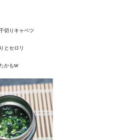
千切りキャベツ
りとセロリ
たかもw