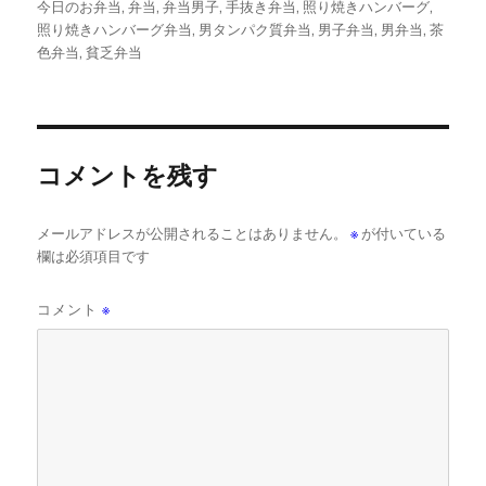
リ
今日のお弁当
,
弁当
,
弁当男子
,
手抜き弁当
,
照り焼きハンバーグ
,
ー
照り焼きハンバーグ弁当
,
男タンパク質弁当
,
男子弁当
,
男弁当
,
茶
色弁当
,
貧乏弁当
コメントを残す
メールアドレスが公開されることはありません。
※
が付いている
欄は必須項目です
コメント
※