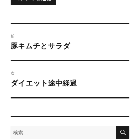
投
前
稿
豚キムチとサラダ
前
の
ナ
投
ビ
稿:
次
ゲ
ダイエット途中経過
次
の
ー
投
シ
稿:
ョ
検
検
索
ン
索: