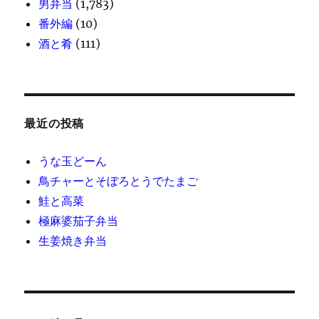
男弁当
(1,783)
番外編
(10)
酒と肴
(111)
最近の投稿
うな玉どーん
鳥チャーとそぼろとうでたまご
鮭と高菜
極麻婆茄子弁当
生姜焼き弁当