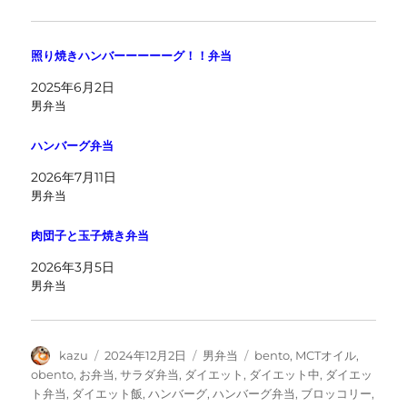
照り焼きハンバーーーーーグ！！弁当
2025年6月2日
男弁当
ハンバーグ弁当
2026年7月11日
男弁当
肉団子と玉子焼き弁当
2026年3月5日
男弁当
投
投
カ
タ
kazu
2024年12月2日
男弁当
bento
,
MCTオイル
,
稿
稿
テ
グ
obento
,
お弁当
,
サラダ弁当
,
ダイエット
,
ダイエット中
,
ダイエッ
者
日:
ゴ
ト弁当
,
ダイエット飯
,
ハンバーグ
,
ハンバーグ弁当
,
ブロッコリー
,