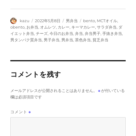
投
投
カ
タ
kazu
2022年5月8日
男弁当
bento
,
MCTオイル
,
稿
稿
テ
グ
obento
,
お弁当
,
オムレツ
,
カレー
,
キーマカレー
,
サラダ弁当
,
ダ
者
日:
ゴ
イエット弁当
,
チーズ
,
今日のお弁当
,
弁当
,
弁当男子
,
手抜き弁当
,
リ
男タンパク質弁当
,
男子弁当
,
男弁当
,
茶色弁当
,
貧乏弁当
ー
コメントを残す
メールアドレスが公開されることはありません。
※
が付いている
欄は必須項目です
コメント
※