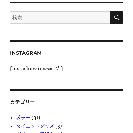
ョ
検
検
索
ン
索:
INSTAGRAM
[instashow rows="2"]
カテゴリー
〆ラー
(31)
ダイエットグッズ
(3)