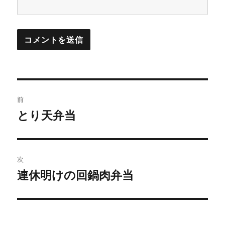
投
前
稿
とり天弁当
前
の
ナ
投
ビ
稿:
次
ゲ
連休明けの回鍋肉弁当
次
の
ー
投
シ
稿: