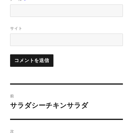
サイト
投
前
稿
サラダシーチキンサラダ
前
の
ナ
投
ビ
稿:
次