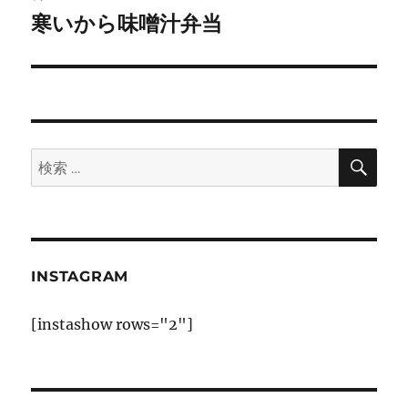
ゲ
寒いから味噌汁弁当
次
の
ー
投
シ
稿:
ョ
検
検
索
ン
索:
INSTAGRAM
[instashow rows="2"]