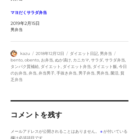
マヨだくサラダ弁当
2019年2月15日
男弁当
投
投
カ
タ
kazu
2018年12月12日
ダイエット日記
,
男弁当
稿
稿
テ
グ
bento
,
obento
,
お弁当
,
ぬか漬け
,
カニカマ
,
サラダ
,
サラダ弁当
,
者
日:
ゴ
タンパク質補給
,
ダイエット
,
ダイエット弁当
,
ダイエット飯
,
今日
リ
のお弁当
,
弁当
,
弁当男子
,
手抜き弁当
,
男子弁当
,
男弁当
,
菌活
,
貧
ー
乏弁当
コメントを残す
メールアドレスが公開されることはありません。
※
が付いている
欄は必須項目です