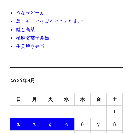
うな玉どーん
鳥チャーとそぼろとうでたまご
鮭と高菜
極麻婆茄子弁当
生姜焼き弁当
2026年8月
日
月
火
水
木
金
土
1
2
3
4
5
6
7
8