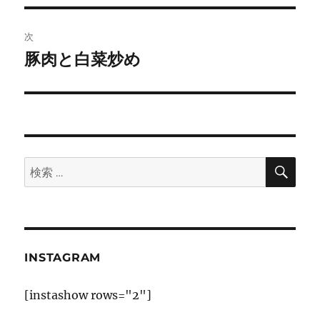
投
ビ
稿:
次
ゲ
豚肉と白菜炒め
次
の
ー
投
シ
稿:
ョ
検
検
索
ン
索:
INSTAGRAM
[instashow rows="2"]