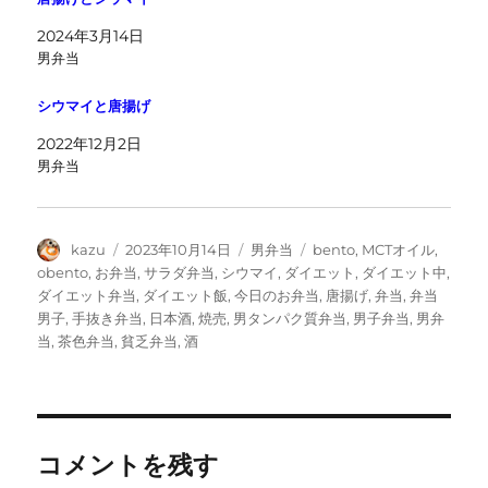
2024年3月14日
男弁当
シウマイと唐揚げ
2022年12月2日
男弁当
投
投
カ
タ
kazu
2023年10月14日
男弁当
bento
,
MCTオイル
,
稿
稿
テ
グ
obento
,
お弁当
,
サラダ弁当
,
シウマイ
,
ダイエット
,
ダイエット中
,
者
日:
ゴ
ダイエット弁当
,
ダイエット飯
,
今日のお弁当
,
唐揚げ
,
弁当
,
弁当
リ
男子
,
手抜き弁当
,
日本酒
,
焼売
,
男タンパク質弁当
,
男子弁当
,
男弁
ー
当
,
茶色弁当
,
貧乏弁当
,
酒
コメントを残す