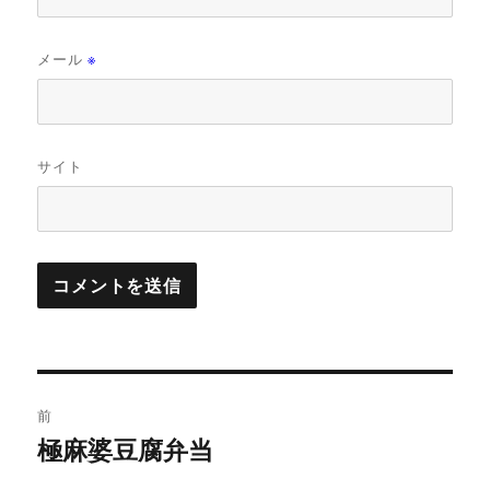
メール
※
サイト
投
前
稿
極麻婆豆腐弁当
前
の
ナ