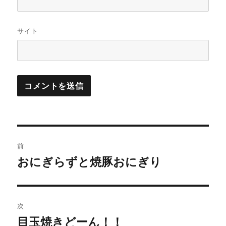
サイト
投
前
稿
おにぎらずと焼豚おにぎり
前
の
ナ
投
ビ
稿:
次
ゲ
目玉焼きどーん！！
次