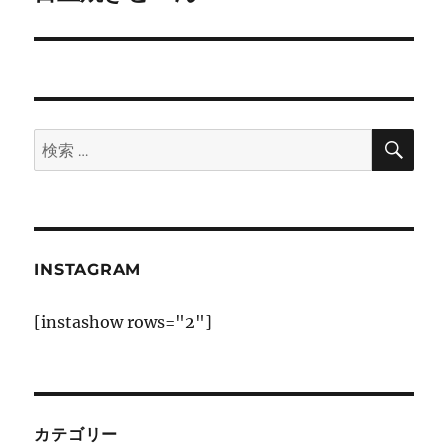
の
ー
投
シ
稿:
ョ
検
検
索
ン
索:
INSTAGRAM
[instashow rows="2"]
カテゴリー