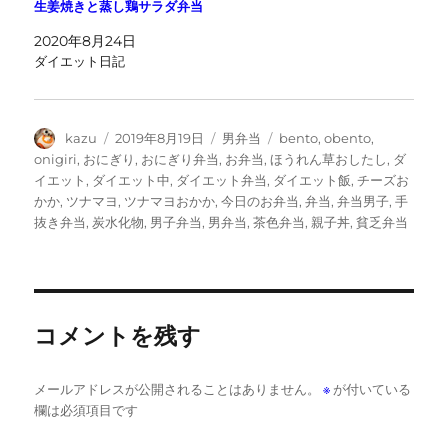
生姜焼きと蒸し鶏サラダ弁当
2020年8月24日
ダイエット日記
投
投
カ
タ
kazu
2019年8月19日
男弁当
bento
,
obento
,
稿
稿
テ
グ
onigiri
,
おにぎり
,
おにぎり弁当
,
お弁当
,
ほうれん草おしたし
,
ダ
者
日:
ゴ
イエット
,
ダイエット中
,
ダイエット弁当
,
ダイエット飯
,
チーズお
リ
かか
,
ツナマヨ
,
ツナマヨおかか
,
今日のお弁当
,
弁当
,
弁当男子
,
手
ー
抜き弁当
,
炭水化物
,
男子弁当
,
男弁当
,
茶色弁当
,
親子丼
,
貧乏弁当
コメントを残す
メールアドレスが公開されることはありません。
※
が付いている
欄は必須項目です