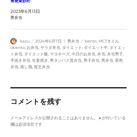
青梗菜炒め
2023年6月13日
男弁当
投
投
カ
タ
kazu
2024年6月7日
男弁当
bento
,
MCTオイル
,
稿
稿
テ
グ
obento
,
お弁当
,
サラダ弁当
,
ダイエット
,
ダイエット中
,
ダイエッ
者
日:
ゴ
ト弁当
,
ダイエット飯
,
マヨネーズ
,
今日のお弁当
,
弁当
,
弁当男子
,
リ
手抜き弁当
,
生姜焼き
,
男タンパク質弁当
,
男子弁当
,
男弁当
,
茶色
ー
弁当
,
蒸し鶏
,
貧乏弁当
コメントを残す
メールアドレスが公開されることはありません。
※
が付いている
欄は必須項目です