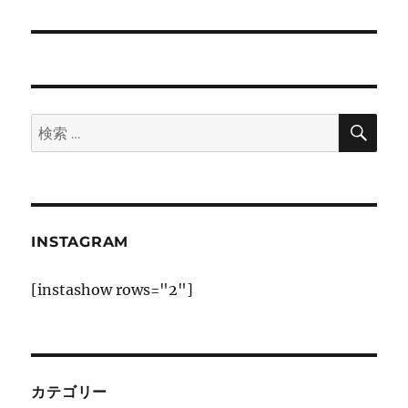
の
ー
投
シ
稿:
ョ
検
検
索
ン
索:
INSTAGRAM
[instashow rows="2"]
カテゴリー