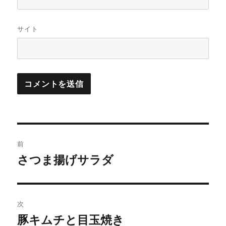
サイト
投
前
稿
さつま揚げサラダ
前
の
ナ
投
ビ
稿:
次
ゲ
豚キムチと目玉焼き
次