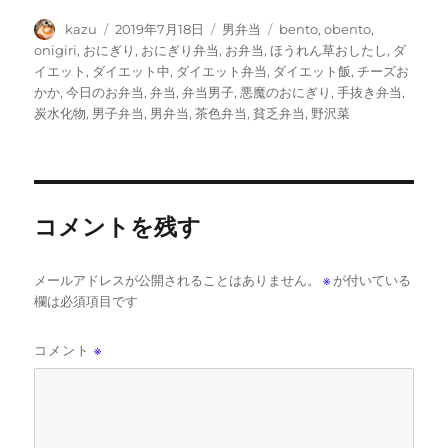
投
投
カ
タ
kazu
2019年7月18日
男弁当
bento
,
obento
,
稿
稿
テ
グ
onigiri
,
おにぎり
,
おにぎり弁当
,
お弁当
,
ほうれん草おしたし
,
ダ
者
日:
ゴ
イエット
,
ダイエット中
,
ダイエット弁当
,
ダイエット飯
,
チーズお
リ
かか
,
今日のお弁当
,
弁当
,
弁当男子
,
悪魔のおにぎり
,
手抜き弁当
,
ー
炭水化物
,
男子弁当
,
男弁当
,
茶色弁当
,
貧乏弁当
,
野沢菜
コメントを残す
メールアドレスが公開されることはありません。
※
が付いている
欄は必須項目です
コメント
※