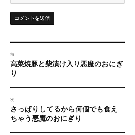
投
前
稿
高菜焼豚と柴漬け入り悪魔のおにぎ
前
の
り
ナ
投
ビ
稿:
ゲ
次
さっぱりしてるから何個でも食え
次
ー
の
ちゃう悪魔のおにぎり
シ
投
稿: