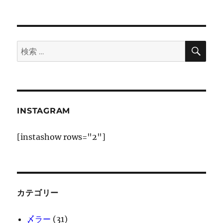
ョ
ン
検
検
索
索:
INSTAGRAM
[instashow rows="2"]
カテゴリー
〆ラー
(31)