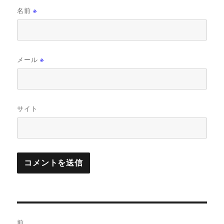
名前
※
メール
※
サイト
投
前