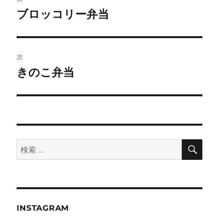
稿
ブロッコリー弁当
前
の
ナ
投
ビ
稿:
次
ゲ
きのこ弁当
次
の
ー
投
シ
稿:
ョ
検
検
索
ン
索:
INSTAGRAM