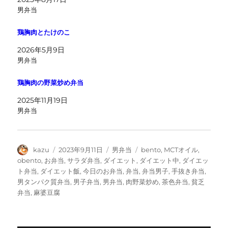
男弁当
鶏胸肉とたけのこ
2026年5月9日
男弁当
鶏胸肉の野菜炒め弁当
2025年11月19日
男弁当
投
投
カ
タ
kazu
2023年9月11日
男弁当
bento
,
MCTオイル
,
稿
稿
テ
グ
obento
,
お弁当
,
サラダ弁当
,
ダイエット
,
ダイエット中
,
ダイエッ
者
日:
ゴ
ト弁当
,
ダイエット飯
,
今日のお弁当
,
弁当
,
弁当男子
,
手抜き弁当
,
リ
男タンパク質弁当
,
男子弁当
,
男弁当
,
肉野菜炒め
,
茶色弁当
,
貧乏
ー
弁当
,
麻婆豆腐