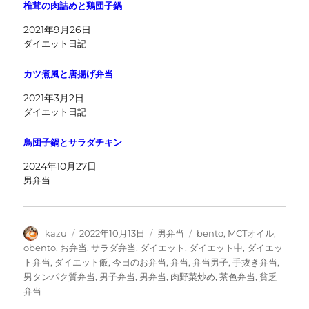
椎茸の肉詰めと鶏団子鍋
2021年9月26日
ダイエット日記
カツ煮風と唐揚げ弁当
2021年3月2日
ダイエット日記
鳥団子鍋とサラダチキン
2024年10月27日
男弁当
投
投
カ
タ
kazu
2022年10月13日
男弁当
bento
,
MCTオイル
,
稿
稿
テ
グ
obento
,
お弁当
,
サラダ弁当
,
ダイエット
,
ダイエット中
,
ダイエッ
者
日:
ゴ
ト弁当
,
ダイエット飯
,
今日のお弁当
,
弁当
,
弁当男子
,
手抜き弁当
,
リ
男タンパク質弁当
,
男子弁当
,
男弁当
,
肉野菜炒め
,
茶色弁当
,
貧乏
ー
弁当