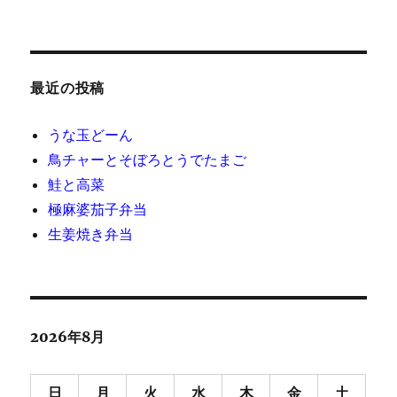
最近の投稿
うな玉どーん
鳥チャーとそぼろとうでたまご
鮭と高菜
極麻婆茄子弁当
生姜焼き弁当
2026年8月
日
月
火
水
木
金
土