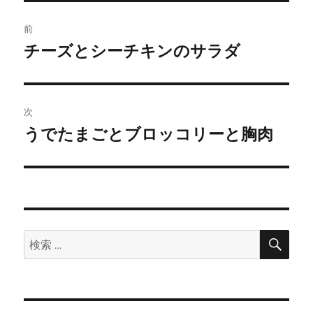
投
前
稿
チーズとシーチキンのサラダ
前
の
ナ
投
ビ
稿:
次
ゲ
うでたまごとブロッコリーと胸肉
次
の
ー
投
シ
稿:
ョ
検
検
索
ン
索: