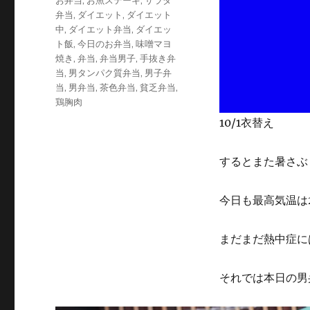
お弁当
,
お魚ステーキ
,
サラダ
リ
弁当
,
ダイエット
,
ダイエット
ー
中
,
ダイエット弁当
,
ダイエッ
ト飯
,
今日のお弁当
,
味噌マヨ
焼き
,
弁当
,
弁当男子
,
手抜き弁
当
,
男タンパク質弁当
,
男子弁
当
,
男弁当
,
茶色弁当
,
貧乏弁当
,
鶏胸肉
10/1衣替え
するとまた暑さぶ
今日も最高気温は
まだまだ熱中症に
それでは本日の男