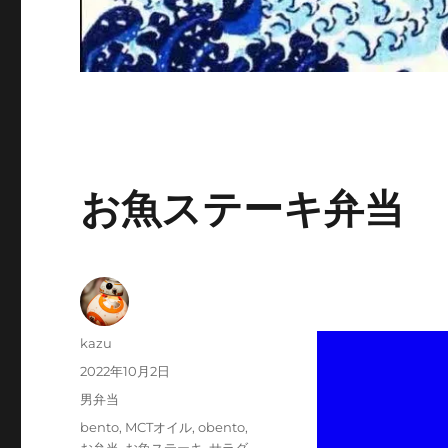
お魚ステーキ弁当
投
kazu
稿
投
2022年10月2日
者
稿
カ
男弁当
日:
テ
タ
bento
,
MCTオイル
,
obento
,
ゴ
グ