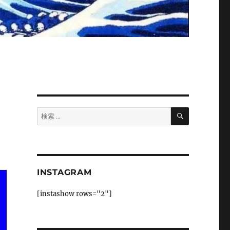
検
検
索
索:
INSTAGRAM
[instashow rows="2"]