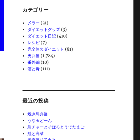
カテゴリー
〆ラー
(31)
ダイエットグッズ
(3)
ダイエット日記
(410)
レシピ
(7)
完全無欠ダイエット
(81)
男弁当
(1,784)
番外編
(10)
酒と肴
(111)
最近の投稿
焼き鳥弁当
うな玉どーん
鳥チャーとそぼろとうでたまご
鮭と高菜