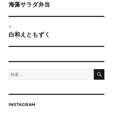
稿
海藻サラダ弁当
前
の
ナ
投
ビ
稿:
次
ゲ
白和えともずく
次
の
ー
投
シ
稿:
ョ
検
検
索
ン
索:
INSTAGRAM