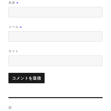
名前
※
メール
※
サイト
投
前