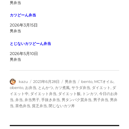
男弁当
カツどーん弁当
2026年3月15日
男弁当
とじないカツどーん弁当
2026年5月10日
男弁当
投
投
カ
タ
kazu
2023年6月28日
男弁当
bento
,
MCTオイル
,
稿
稿
テ
グ
obento
,
お弁当
,
とんかつ
,
カツ煮風
,
サラダ弁当
,
ダイエット
,
ダ
者
日:
ゴ
イエット中
,
ダイエット弁当
,
ダイエット飯
,
トンカツ
,
今日のお弁
リ
当
,
弁当
,
弁当男子
,
手抜き弁当
,
男タンパク質弁当
,
男子弁当
,
男弁
ー
当
,
茶色弁当
,
貧乏弁当
,
閉じないカツ丼