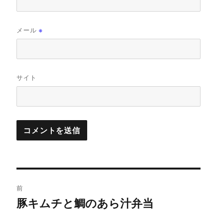
メール
※
サイト
投
前
稿
豚キムチと鯛のあら汁弁当
前
の