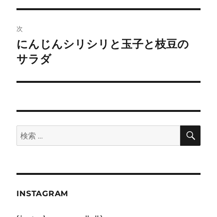
ナ
投
ビ
稿:
次
ゲ
にんじんシリシリと玉子と枝豆の
次
の
サラダ
ー
投
シ
稿:
ョ
ン
検
検
索
索:
INSTAGRAM