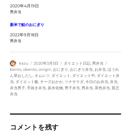
2020年4月19日
男弁当
新米で鮭のおにぎり
2022年9月18日
男弁当
投
投
カ
タ
kazu
2020年3月5日
ダイエット日記
,
男弁当
稿
稿
テ
グ
bento
,
obento
,
onigiri
,
おにぎり
,
おにぎり弁当
,
お弁当
,
ほうれ
者
日:
ゴ
ん草おしたし
,
オムレツ
,
ダイエット
,
ダイエット中
,
ダイエット弁
リ
当
,
ダイエット飯
,
チーズおかか
,
ツナサラダ
,
今日のお弁当
,
弁当
,
ー
弁当男子
,
手抜き弁当
,
炭水化物
,
男子弁当
,
男弁当
,
茶色弁当
,
貧乏
弁当
コメントを残す