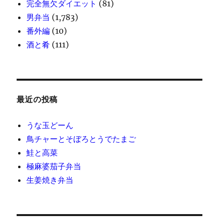
完全無欠ダイエット
(81)
男弁当
(1,783)
番外編
(10)
酒と肴
(111)
最近の投稿
うな玉どーん
鳥チャーとそぼろとうでたまご
鮭と高菜
極麻婆茄子弁当
生姜焼き弁当