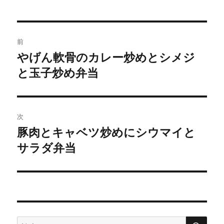
投
前
稿
やげん軟骨のカレー炒めとシメジ
前
の
と玉子炒め弁当
ナ
投
ビ
稿:
ゲ
次
豚肉とキャベツ炒めにシウマイと
次
ー
の
サラダ弁当
シ
投
稿:
ョ
ン
検
検