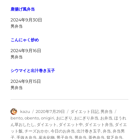
唐揚げ風弁当
2024年9月30日
男弁当
こんにゃく炒め
2024年9月16日
男弁当
シウマイと出汁巻き玉子
2024年9月15日
男弁当
投
投
カ
タ
kazu
2020年7月29日
ダイエット日記
,
男弁当
稿
稿
テ
グ
bento
,
obento
,
onigiri
,
おにぎり
,
おにぎり弁当
,
お弁当
,
ほうれ
者
日:
ゴ
ん草おしたし
,
ダイエット
,
ダイエット中
,
ダイエット弁当
,
ダイエ
リ
ット飯
,
チーズおかか
,
今日のお弁当
,
出汁巻き玉子
,
弁当
,
弁当男
ー
子
,
手抜き弁当
,
炭水化物
,
男子弁当
,
男弁当
,
茶色弁当
,
貧乏弁当
,