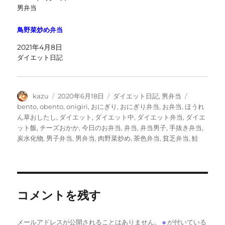
男弁当
鳥野菜炒め弁当
2021年4月8日
ダイエット日記
投
投
カ
タ
kazu
2020年6月18日
ダイエット日記
,
男弁当
稿
稿
テ
グ
bento
,
obento
,
onigiri
,
おにぎり
,
おにぎり弁当
,
お弁当
,
ほうれ
者
日:
ゴ
ん草おしたし
,
ダイエット
,
ダイエット中
,
ダイエット弁当
,
ダイエ
リ
ット飯
,
チーズおかか
,
今日のお弁当
,
弁当
,
弁当男子
,
手抜き弁当
,
ー
炭水化物
,
男子弁当
,
男弁当
,
肉野菜炒め
,
茶色弁当
,
貧乏弁当
,
鮭
コメントを残す
メールアドレスが公開されることはありません。
※
が付いている