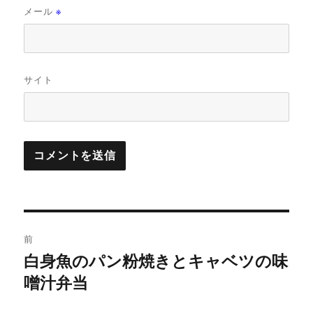
メール
※
サイト
投
前
稿
白身魚のパン粉焼きとキャベツの味
前
の
噌汁弁当
ナ
投