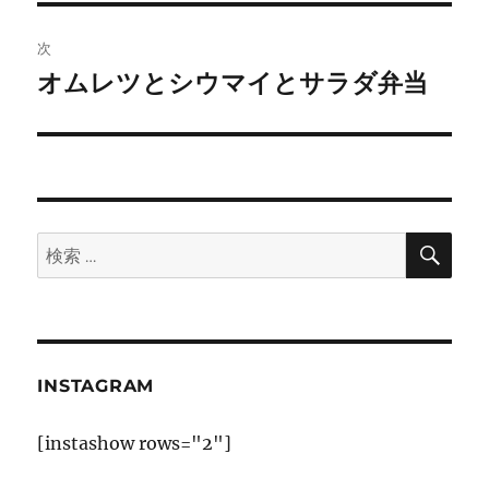
ビ
稿:
ゲ
次
オムレツとシウマイとサラダ弁当
次
ー
の
シ
投
稿:
ョ
ン
検
検
索
索:
INSTAGRAM
[instashow rows="2"]