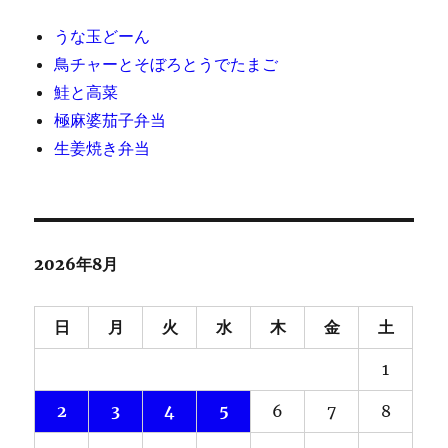
うな玉どーん
鳥チャーとそぼろとうでたまご
鮭と高菜
極麻婆茄子弁当
生姜焼き弁当
2026年8月
日
月
火
水
木
金
土
1
2
3
4
5
6
7
8