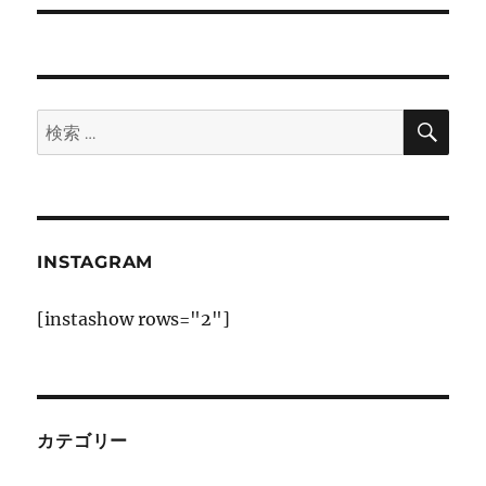
ー
投
シ
稿:
ョ
検
検
索
ン
索:
INSTAGRAM
[instashow rows="2"]
カテゴリー