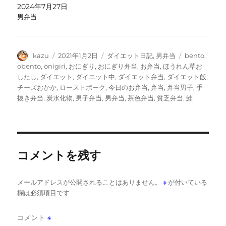
2024年7月27日
男弁当
投
投
カ
タ
kazu
2021年1月2日
ダイエット日記
,
男弁当
bento
,
稿
稿
テ
グ
obento
,
onigiri
,
おにぎり
,
おにぎり弁当
,
お弁当
,
ほうれん草お
者
日:
ゴ
したし
,
ダイエット
,
ダイエット中
,
ダイエット弁当
,
ダイエット飯
,
リ
チーズおかか
,
ローストポーク
,
今日のお弁当
,
弁当
,
弁当男子
,
手
ー
抜き弁当
,
炭水化物
,
男子弁当
,
男弁当
,
茶色弁当
,
貧乏弁当
,
鮭
コメントを残す
メールアドレスが公開されることはありません。
※
が付いている
欄は必須項目です
コメント
※