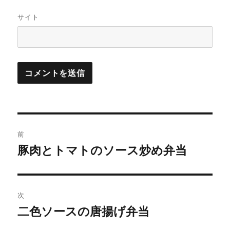
サイト
投
前
稿
豚肉とトマトのソース炒め弁当
前
の
ナ
投
ビ
稿:
次
ゲ
二色ソースの唐揚げ弁当
次
の