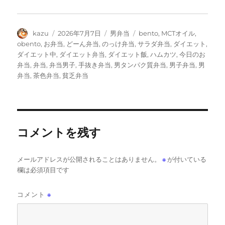
投
投
カ
タ
kazu
2026年7月7日
男弁当
bento
,
MCTオイル
,
稿
稿
テ
グ
obento
,
お弁当
,
どーん弁当
,
のっけ弁当
,
サラダ弁当
,
ダイエット
,
者
日:
ゴ
ダイエット中
,
ダイエット弁当
,
ダイエット飯
,
ハムカツ
,
今日のお
リ
弁当
,
弁当
,
弁当男子
,
手抜き弁当
,
男タンパク質弁当
,
男子弁当
,
男
ー
弁当
,
茶色弁当
,
貧乏弁当
コメントを残す
メールアドレスが公開されることはありません。
※
が付いている
欄は必須項目です
コメント
※