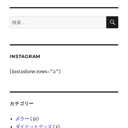
シ
稿:
ョ
検
検
索
ン
索:
INSTAGRAM
[instashow rows="2"]
カテゴリー
〆ラー
(31)
ダイエットグッズ
(3)