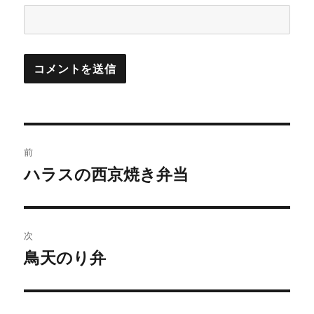
投
前
稿
ハラスの西京焼き弁当
前
の
ナ
投
ビ
稿:
次
ゲ
鳥天のり弁
次
の
ー
投