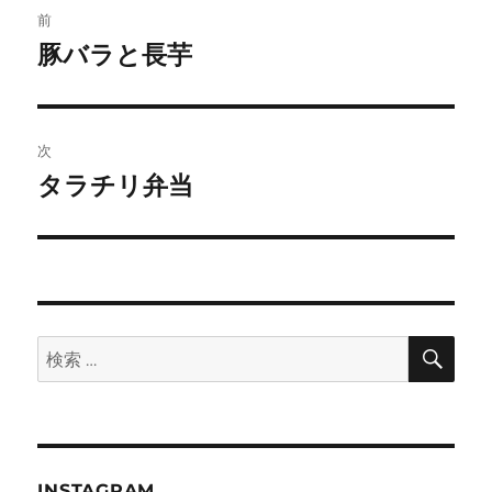
前
稿
豚バラと長芋
前
の
ナ
投
ビ
稿:
次
ゲ
タラチリ弁当
次
の
ー
投
シ
稿:
ョ
検
検
索
ン
索:
INSTAGRAM