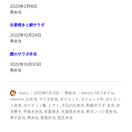
2023年2月8日
男弁当
生姜焼きと鯖サラダ
2022年10月29日
男弁当
鰹のサラダ弁当
2022年10月30日
男弁当
投
投
カ
タ
kazu
2025年1月13日
男弁当
bento
,
MCTオイル
,
稿
稿
テ
グ
obento
,
お弁当
,
サラダ弁当
,
ダイエット
,
ダイエット中
,
ダイエッ
者
日:
ゴ
ト弁当
,
ダイエット飯
,
トマト
,
今日のお弁当
,
和風サラダ
,
弁当
,
弁
リ
当男子
,
手抜き弁当
,
生姜焼き
,
生姜焼き弁当
,
男タンパク質弁当
,
ー
男子弁当
,
男弁当
,
茶色弁当
,
貧乏弁当