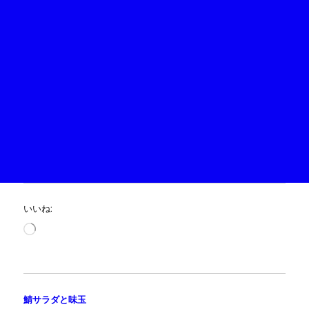
いいね:
読
み
込
み
中…
鯖サラダと味玉