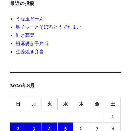
最近の投稿
うな玉どーん
鳥チャーとそぼろとうでたまご
鮭と高菜
極麻婆茄子弁当
生姜焼き弁当
2026年8月
日
月
火
水
木
金
土
1
2
3
4
5
6
7
8