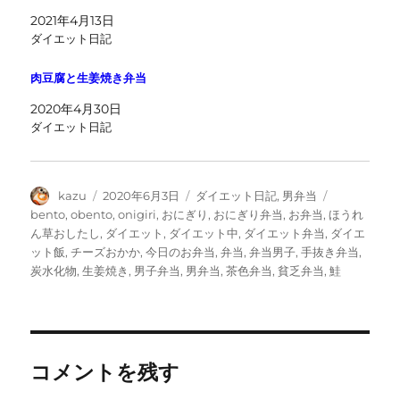
2021年4月13日
ダイエット日記
肉豆腐と生姜焼き弁当
2020年4月30日
ダイエット日記
投
投
カ
タ
kazu
2020年6月3日
ダイエット日記
,
男弁当
稿
稿
テ
グ
bento
,
obento
,
onigiri
,
おにぎり
,
おにぎり弁当
,
お弁当
,
ほうれ
者
日:
ゴ
ん草おしたし
,
ダイエット
,
ダイエット中
,
ダイエット弁当
,
ダイエ
リ
ット飯
,
チーズおかか
,
今日のお弁当
,
弁当
,
弁当男子
,
手抜き弁当
,
ー
炭水化物
,
生姜焼き
,
男子弁当
,
男弁当
,
茶色弁当
,
貧乏弁当
,
鮭
コメントを残す