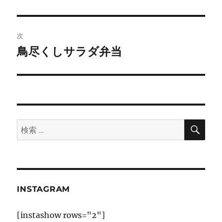
投
ビ
稿:
ゲ
次
鳥尽くしサラダ弁当
次
ー
の
シ
投
稿:
ョ
ン
検
検
索
索:
INSTAGRAM
[instashow rows="2"]