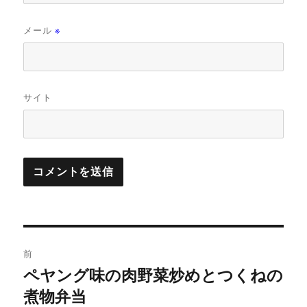
メール
※
サイト
投
前
稿
ペヤング味の肉野菜炒めとつくねの
前
の
煮物弁当
ナ