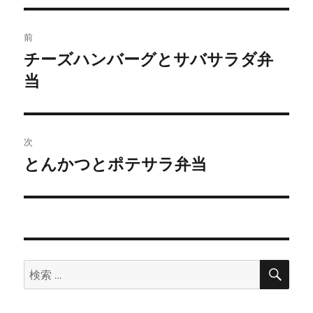
投
前
稿
チーズハンバーグとサバサラダ弁
前
の
当
ナ
投
ビ
稿:
ゲ
次
とんかつとポテサラ弁当
次
ー
の
シ
投
稿:
ョ
ン
検
検
索
索: