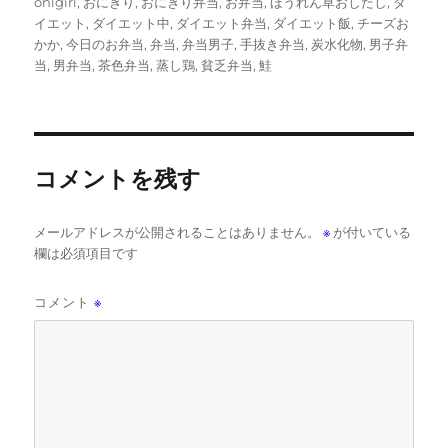
稿
稿
テ
グ
onigiri
,
おにぎり
,
おにぎり弁当
,
お弁当
,
ほうれん草おしたし
,
ダ
者
日:
ゴ
イエット
,
ダイエット中
,
ダイエット弁当
,
ダイエット飯
,
チーズお
リ
かか
,
今日のお弁当
,
弁当
,
弁当男子
,
手抜き弁当
,
炭水化物
,
男子弁
ー
当
,
男弁当
,
茶色弁当
,
蒸し鶏
,
貧乏弁当
,
鮭
コメントを残す
メールアドレスが公開されることはありません。
※
が付いている
欄は必須項目です
コメント
※