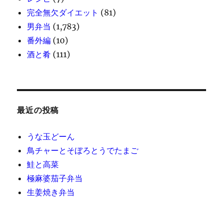
完全無欠ダイエット
(81)
男弁当
(1,783)
番外編
(10)
酒と肴
(111)
最近の投稿
うな玉どーん
鳥チャーとそぼろとうでたまご
鮭と高菜
極麻婆茄子弁当
生姜焼き弁当