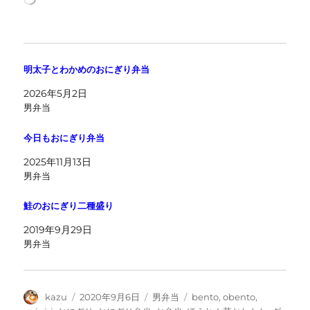
み
込
み
中…
明太子とわかめのおにぎり弁当
2026年5月2日
男弁当
今日もおにぎり弁当
2025年11月13日
男弁当
鮭のおにぎり二種盛り
2019年9月29日
男弁当
投
投
カ
タ
kazu
2020年9月6日
男弁当
bento
,
obento
,