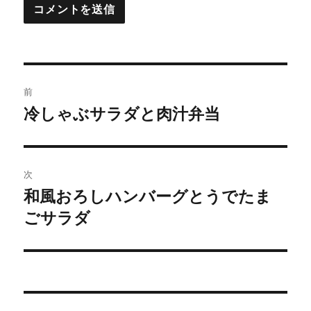
投
前
稿
冷しゃぶサラダと肉汁弁当
前
の
ナ
投
ビ
稿:
次
ゲ
和風おろしハンバーグとうでたま
次
の
ごサラダ
ー
投
シ
稿:
ョ