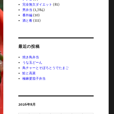
完全無欠ダイエット
(81)
男弁当
(1,784)
番外編
(10)
酒と肴
(111)
最近の投稿
焼き鳥弁当
うな玉どーん
鳥チャーとそぼろとうでたまご
鮭と高菜
極麻婆茄子弁当
2026年8月