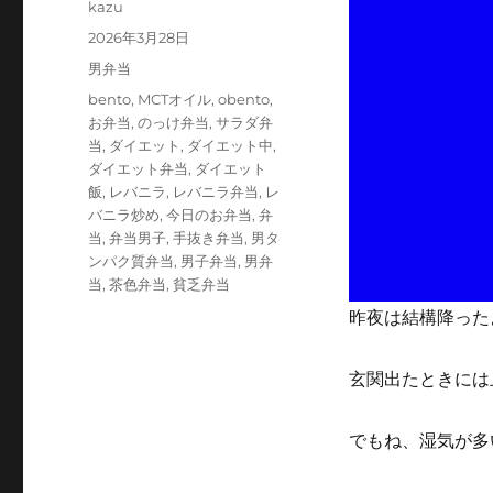
投
kazu
稿
投
2026年3月28日
者
稿
カ
男弁当
日:
テ
タ
bento
,
MCTオイル
,
obento
,
ゴ
グ
お弁当
,
のっけ弁当
,
サラダ弁
リ
当
,
ダイエット
,
ダイエット中
,
ー
ダイエット弁当
,
ダイエット
飯
,
レバニラ
,
レバニラ弁当
,
レ
バニラ炒め
,
今日のお弁当
,
弁
当
,
弁当男子
,
手抜き弁当
,
男タ
ンパク質弁当
,
男子弁当
,
男弁
当
,
茶色弁当
,
貧乏弁当
昨夜は結構降った
玄関出たときには
でもね、湿気が多