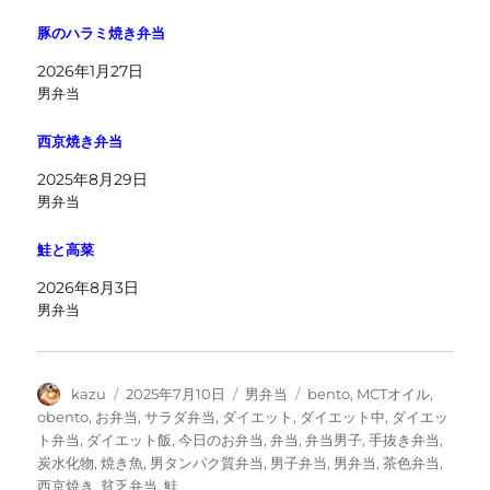
豚のハラミ焼き弁当
2026年1月27日
男弁当
西京焼き弁当
2025年8月29日
男弁当
鮭と高菜
2026年8月3日
男弁当
投
投
カ
タ
kazu
2025年7月10日
男弁当
bento
,
MCTオイル
,
稿
稿
テ
グ
obento
,
お弁当
,
サラダ弁当
,
ダイエット
,
ダイエット中
,
ダイエッ
者
日:
ゴ
ト弁当
,
ダイエット飯
,
今日のお弁当
,
弁当
,
弁当男子
,
手抜き弁当
,
リ
炭水化物
,
焼き魚
,
男タンパク質弁当
,
男子弁当
,
男弁当
,
茶色弁当
,
ー
西京焼き
,
貧乏弁当
,
鮭