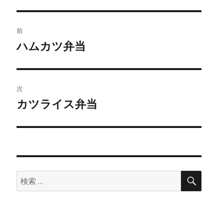
投
前
稿
ハムカツ弁当
前
の
ナ
投
ビ
稿:
次
ゲ
カツライス弁当
次
の
ー
投
シ
稿:
ョ
検
検
索
ン
索: