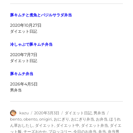
豚キムチと煮魚とバジルサラダ弁当
2020年10月27日
ダイエット日記
冷しゃぶで豚キムチ弁当
2020年7月7日
ダイエット日記
豚キムチ弁当
2026年4月5日
男弁当
投
投
カ
タ
kazu
2020年3月3日
ダイエット日記
,
男弁当
稿
稿
テ
グ
bento
,
obento
,
onigiri
,
おにぎり
,
おにぎり弁当
,
お弁当
,
ほうれ
者
日:
ゴ
ん草おしたし
,
ダイエット
,
ダイエット中
,
ダイエット弁当
,
ダイエ
リ
ット飯
,
チーズおかか
,
ブロッコリー
,
今日のお弁当
,
弁当
,
弁当男