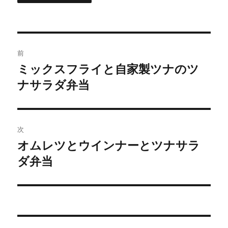
投
前
稿
ミックスフライと自家製ツナのツ
前
の
ナサラダ弁当
ナ
投
ビ
稿:
ゲ
次
オムレツとウインナーとツナサラ
次
ー
の
ダ弁当
シ
投
稿:
ョ
ン