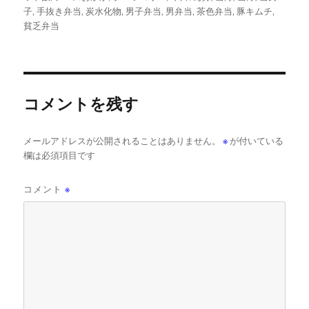
ー
子
,
手抜き弁当
,
炭水化物
,
男子弁当
,
男弁当
,
茶色弁当
,
豚キムチ
,
貧乏弁当
コメントを残す
メールアドレスが公開されることはありません。
※
が付いている
欄は必須項目です
コメント
※