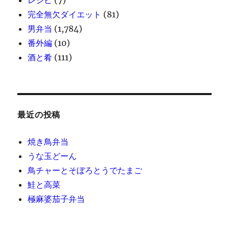
完全無欠ダイエット
(81)
男弁当
(1,784)
番外編
(10)
酒と肴
(111)
最近の投稿
焼き鳥弁当
うな玉どーん
鳥チャーとそぼろとうでたまご
鮭と高菜
極麻婆茄子弁当