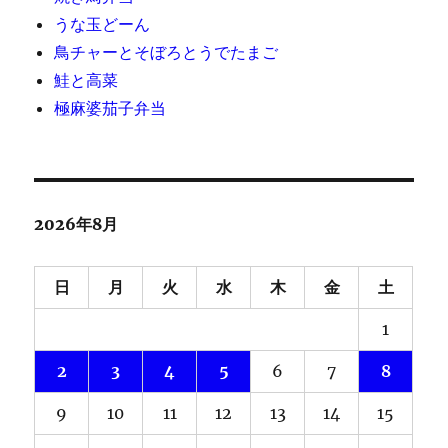
うな玉どーん
鳥チャーとそぼろとうでたまご
鮭と高菜
極麻婆茄子弁当
2026年8月
日
月
火
水
木
金
土
1
2
3
4
5
6
7
8
9
10
11
12
13
14
15