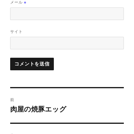
メール
※
サイト
投
前
稿
肉屋の焼豚エッグ
前
の
ナ
投
ビ
稿: