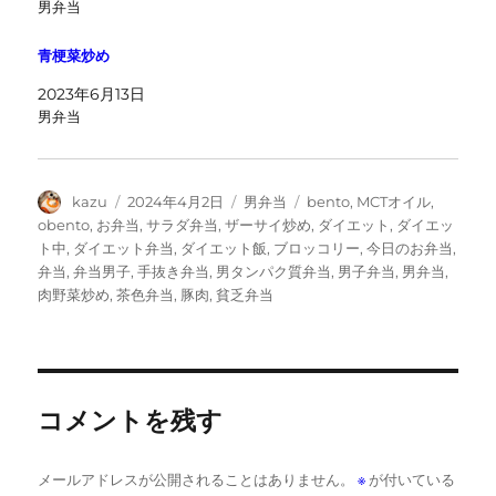
男弁当
青梗菜炒め
2023年6月13日
男弁当
投
投
カ
タ
kazu
2024年4月2日
男弁当
bento
,
MCTオイル
,
稿
稿
テ
グ
obento
,
お弁当
,
サラダ弁当
,
ザーサイ炒め
,
ダイエット
,
ダイエッ
者
日:
ゴ
ト中
,
ダイエット弁当
,
ダイエット飯
,
ブロッコリー
,
今日のお弁当
,
リ
弁当
,
弁当男子
,
手抜き弁当
,
男タンパク質弁当
,
男子弁当
,
男弁当
,
ー
肉野菜炒め
,
茶色弁当
,
豚肉
,
貧乏弁当
コメントを残す
メールアドレスが公開されることはありません。
※
が付いている