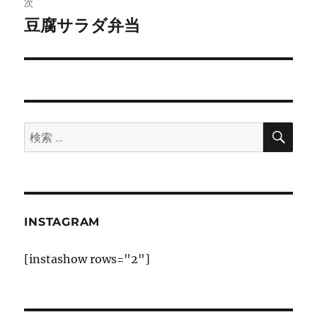
次
ゲ
豆腐サラダ弁当
次
の
ー
投
シ
稿:
ョ
検
検
索
ン
索:
INSTAGRAM
[instashow rows="2"]