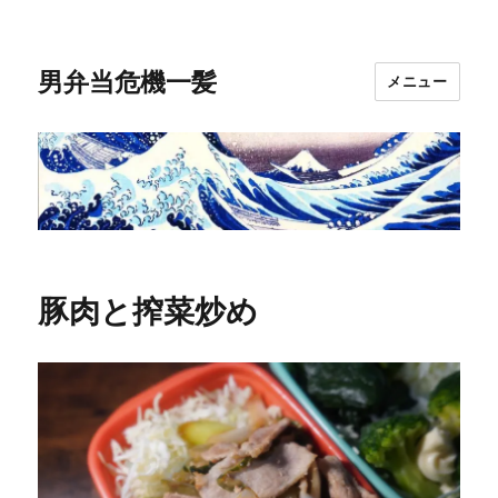
男弁当危機一髪
メニュー
豚肉と搾菜炒め