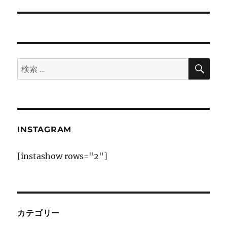
の
ー
投
シ
稿:
ョ
検
検
索
ン
索:
INSTAGRAM
[instashow rows="2"]
カテゴリー