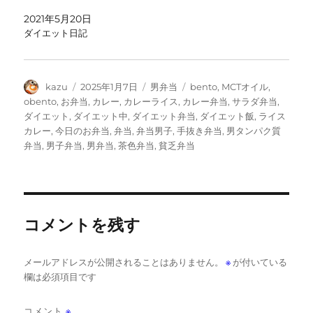
2021年5月20日
ダイエット日記
投
投
カ
タ
kazu
2025年1月7日
男弁当
bento
,
MCTオイル
,
稿
稿
テ
グ
obento
,
お弁当
,
カレー
,
カレーライス
,
カレー弁当
,
サラダ弁当
,
者
日:
ゴ
ダイエット
,
ダイエット中
,
ダイエット弁当
,
ダイエット飯
,
ライス
リ
カレー
,
今日のお弁当
,
弁当
,
弁当男子
,
手抜き弁当
,
男タンパク質
ー
弁当
,
男子弁当
,
男弁当
,
茶色弁当
,
貧乏弁当
コメントを残す
メールアドレスが公開されることはありません。
※
が付いている
欄は必須項目です
コメント
※