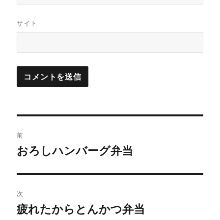
サイト
投
前
稿
おろしハンバーグ弁当
前
の
ナ
投
ビ
稿:
次
ゲ
疲れたからとんかつ弁当
次