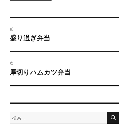
投
前
稿
盛り過ぎ弁当
前
の
ナ
投
ビ
稿:
次
ゲ
厚切りハムカツ弁当
次
の
ー
投
シ
稿:
ョ
検
検
索
ン
索: