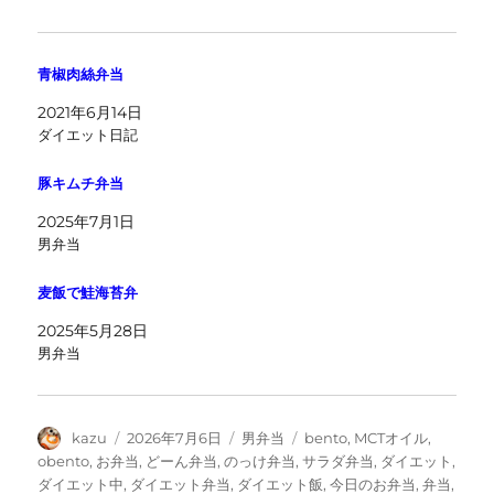
青椒肉絲弁当
2021年6月14日
ダイエット日記
豚キムチ弁当
2025年7月1日
男弁当
麦飯で鮭海苔弁
2025年5月28日
男弁当
投
投
カ
タ
kazu
2026年7月6日
男弁当
bento
,
MCTオイル
,
稿
稿
テ
グ
obento
,
お弁当
,
どーん弁当
,
のっけ弁当
,
サラダ弁当
,
ダイエット
,
者
日:
ゴ
ダイエット中
,
ダイエット弁当
,
ダイエット飯
,
今日のお弁当
,
弁当
,