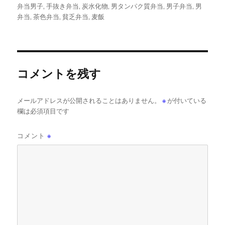
リ
弁当男子
,
手抜き弁当
,
炭水化物
,
男タンパク質弁当
,
男子弁当
,
男
ー
弁当
,
茶色弁当
,
貧乏弁当
,
麦飯
コメントを残す
メールアドレスが公開されることはありません。
※
が付いている
欄は必須項目です
コメント
※