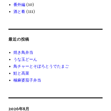
番外編
(10)
酒と肴
(111)
最近の投稿
焼き鳥弁当
うな玉どーん
鳥チャーとそぼろとうでたまご
鮭と高菜
極麻婆茄子弁当
2026年8月