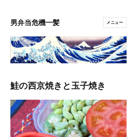
男弁当危機一髪
メニュー
鮭の西京焼きと玉子焼き