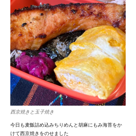
西京焼きと玉子焼き
今日も麦飯詰め込みちりめんと胡麻にもみ海苔をか
けて西京焼きをのせました