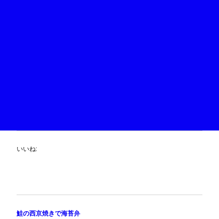
いいね:
鮭の西京焼きで海苔弁