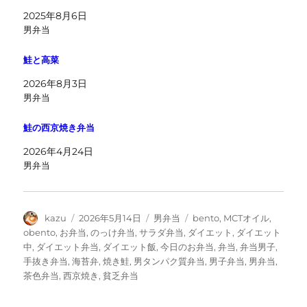
2025年8月6日
男弁当
鮭と高菜
2026年8月3日
男弁当
鮭の西京焼き弁当
2026年4月24日
男弁当
投
投
カ
タ
kazu
2026年5月14日
男弁当
bento
,
MCTオイル
,
稿
稿
テ
グ
obento
,
お弁当
,
のっけ弁当
,
サラダ弁当
,
ダイエット
,
ダイエット
者
日:
ゴ
中
,
ダイエット弁当
,
ダイエット飯
,
今日のお弁当
,
弁当
,
弁当男子
,
リ
手抜き弁当
,
海苔弁
,
焼き鮭
,
男タンパク質弁当
,
男子弁当
,
男弁当
,
ー
茶色弁当
,
西京焼き
,
貧乏弁当