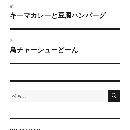
投
前
稿
キーマカレーと豆腐ハンバーグ
前
の
ナ
投
ビ
稿:
次
ゲ
鳥チャーシューどーん
次
の
ー
投
シ
稿:
ョ
検
検
索
ン
索: