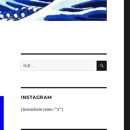
検
検
索
索:
INSTAGRAM
[instashow rows="2"]