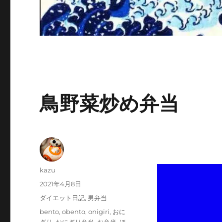
鳥野菜炒め弁当
投
kazu
稿
投
2021年4月8日
者
稿
カ
ダイエット日記
,
男弁当
日:
テ
タ
bento
,
obento
,
onigiri
,
おに
ゴ
グ