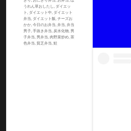
ぎり
,
おにぎり弁当
,
お弁当
,
ほ
リ
うれん草おしたし
,
ダイエッ
ー
ト
,
ダイエット中
,
ダイエット
弁当
,
ダイエット飯
,
チーズお
かか
,
今日のお弁当
,
弁当
,
弁当
男子
,
手抜き弁当
,
炭水化物
,
男
子弁当
,
男弁当
,
肉野菜炒め
,
茶
色弁当
,
貧乏弁当
,
鮭