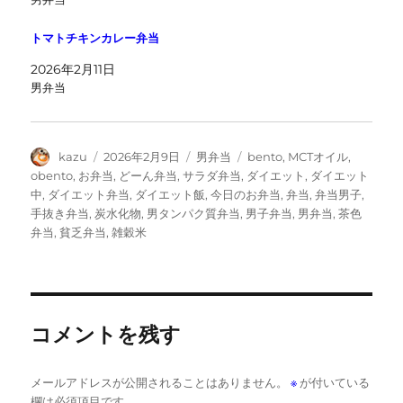
トマトチキンカレー弁当
2026年2月11日
男弁当
投
投
カ
タ
kazu
2026年2月9日
男弁当
bento
,
MCTオイル
,
稿
稿
テ
グ
obento
,
お弁当
,
どーん弁当
,
サラダ弁当
,
ダイエット
,
ダイエット
者
日:
ゴ
中
,
ダイエット弁当
,
ダイエット飯
,
今日のお弁当
,
弁当
,
弁当男子
,
リ
手抜き弁当
,
炭水化物
,
男タンパク質弁当
,
男子弁当
,
男弁当
,
茶色
ー
弁当
,
貧乏弁当
,
雑穀米
コメントを残す
メールアドレスが公開されることはありません。
※
が付いている
欄は必須項目です