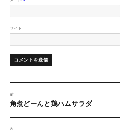
サイト
投
前
稿
角煮どーんと鶏ハムサラダ
前
の
ナ
投
ビ
稿:
次