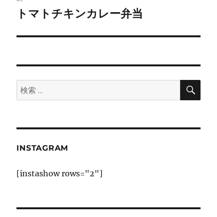
ゲ
トマトチキンカレー弁当
次
の
ー
投
シ
稿:
ョ
検
検
索
ン
索:
INSTAGRAM
[instashow rows="2"]