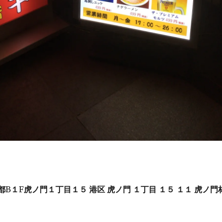
都
B
１
F
虎ノ門１丁目１５
港区
虎ノ門
１丁目
１５
１１
虎ノ門