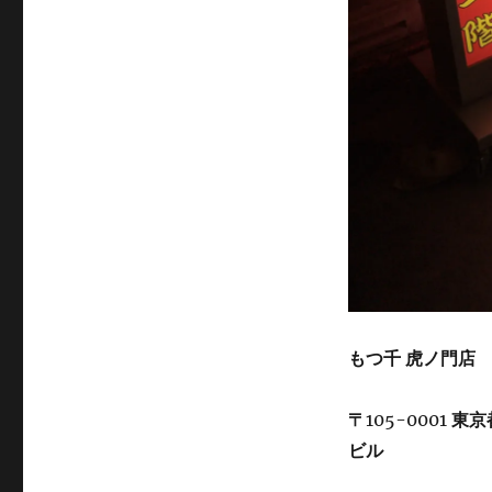
もつ千
虎ノ門店
〒
105-0001
東京
ビル