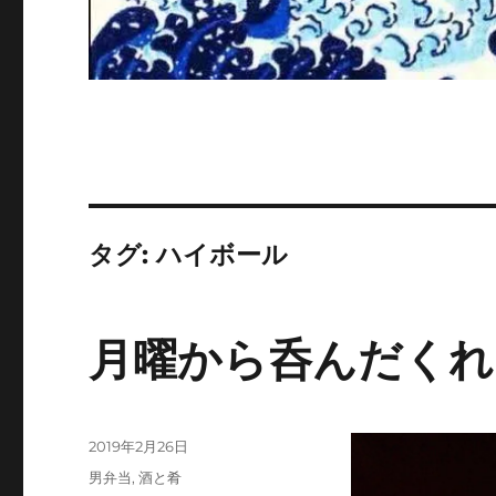
タグ:
ハイボール
月曜から呑んだくれ
投
2019年2月26日
稿
カ
男弁当
,
酒と肴
日: