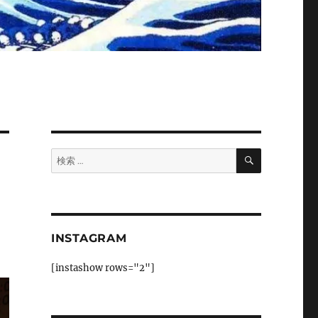
検
検
索
索:
INSTAGRAM
[instashow rows="2"]