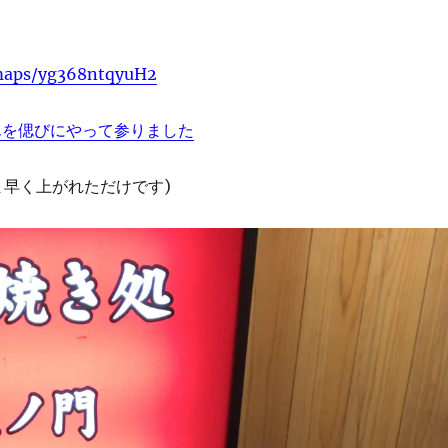
/maps/yg368ntqyuH2
んを偲びにやって参りました
ま早く上がれただけです)