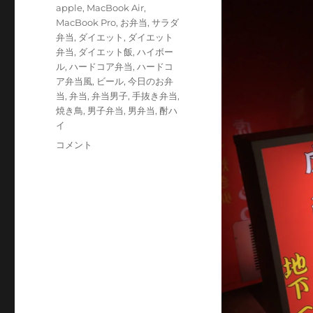
テ
タ
apple
,
MacBook Air
,
ゴ
グ
MacBook Pro
,
お弁当
,
サラダ
リ
弁当
,
ダイエット
,
ダイエット
ー
弁当
,
ダイエット飯
,
ハイボー
ル
,
ハードコア弁当
,
ハードコ
ア弁当風
,
ビール
,
今日のお弁
当
,
弁当
,
弁当男子
,
手抜き弁当
,
焼き鳥
,
男子弁当
,
男弁当
,
酎ハ
イ
月
コメント
曜
か
ら
呑
ん
だ
く
れ
に