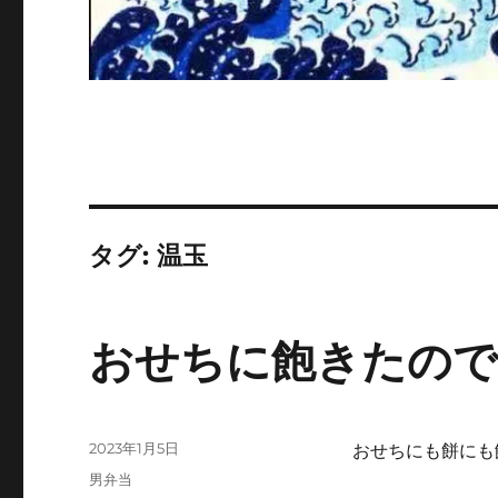
タグ:
温玉
おせちに飽きたので
投
2023年1月5日
おせちにも餅にも
稿
カ
男弁当
日: