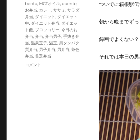
テ
タ
bento
,
MCTオイル
,
obento
,
ついでに箱根駅伝
ゴ
グ
お弁当
,
カレー
,
ササミ
,
サラダ
リ
弁当
,
ダイエット
,
ダイエット
ー
朝から晩までずっ
中
,
ダイエット弁当
,
ダイエッ
ト飯
,
ブロッコリー
,
今日のお
弁当
,
弁当
,
弁当男子
,
手抜き弁
録画でよくない？
当
,
温泉玉子
,
温玉
,
男タンパク
質弁当
,
男子弁当
,
男弁当
,
茶色
弁当
,
貧乏弁当
それでは本日の男
お
コメント
せ
ち
に
飽
き
た
の
で
カ
レ
ー