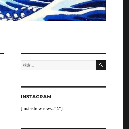
検
検
索
索:
INSTAGRAM
[instashow rows="2"]