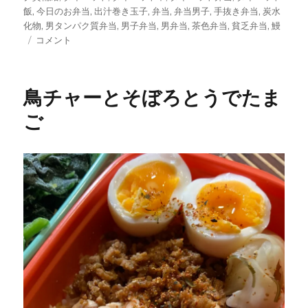
リ
飯
,
今日のお弁当
,
出汁巻き玉子
,
弁当
,
弁当男子
,
手抜き弁当
,
炭水
ー
化物
,
男タンパク質弁当
,
男子弁当
,
男弁当
,
茶色弁当
,
貧乏弁当
,
鰻
う
コメント
な
玉
ど
鳥チャーとそぼろとうでたま
ー
ん
ご
に