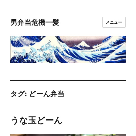
男弁当危機一髪
メニュー
タグ:
どーん弁当
うな玉どーん