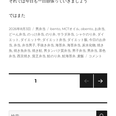
それでは今日も一日頑張っていきましょう
ではまた
投
カ
タ
2026年8月3日
男弁当
bento
,
MCTオイル
,
obento
,
お弁当
,
稿
テ
グ
どーん弁当
,
のっけ弁当
,
のり弁
,
サラダ弁当
,
シャケのり弁
,
ダイ
日:
ゴ
エット
,
ダイエット中
,
ダイエット弁当
,
ダイエット飯
,
今日のお弁
リ
当
,
弁当
,
弁当男子
,
手抜き弁当
,
海苔弁
,
海苔弁当
,
炭水化物
,
焼き
ー
魚
,
焼き魚弁当
,
焼き鮭
,
男タンパク質弁当
,
男子弁当
,
男弁当
,
茶色
鮭
弁当
,
西京焼き
,
貧乏弁当
,
鮭のり弁
,
鮭海苔弁
,
麦飯
コメント
と
高
菜
に
投
固定ページ
1
次の
稿
ペー
ジ
の
検
検