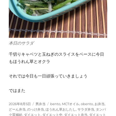
本日のサラダ
千切りキャベツと玉ねぎのスライスをベースに今日
もほうれん草とオクラ
それでは今日も一日頑張っていきましょう
ではまた
投
カ
タ
2026年8月5日
男弁当
bento
,
MCTオイル
,
obento
,
お弁当
,
稿
テ
グ
どーん弁当
,
のっけ弁当
,
ほうれん草おしたし
,
サラダ弁当
,
タンパ
日:
ゴ
ク質補給
,
ダイエット
,
ダイエット中
,
ダイエット弁当
,
ダイエット