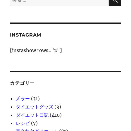
ペ
索
索:
ー
ジ
INSTAGRAM
送
[instashow rows="2"]
り
カテゴリー
〆ラー
(31)
ダイエットグッズ
(3)
ダイエット日記
(410)
レシピ
(7)