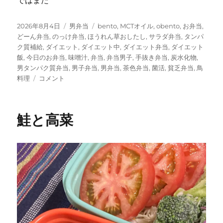
ではまた
投
カ
タ
2026年8月4日
男弁当
bento
,
MCTオイル
,
obento
,
お弁当
,
稿
テ
グ
どーん弁当
,
のっけ弁当
,
ほうれん草おしたし
,
サラダ弁当
,
タンパ
日:
ゴ
ク質補給
,
ダイエット
,
ダイエット中
,
ダイエット弁当
,
ダイエット
リ
飯
,
今日のお弁当
,
味噌汁
,
弁当
,
弁当男子
,
手抜き弁当
,
炭水化物
,
ー
男タンパク質弁当
,
男子弁当
,
男弁当
,
茶色弁当
,
菌活
,
貧乏弁当
,
鳥
鳥
料理
コメント
チ
ャ
ー
鮭と高菜
と
そ
ぼ
ろ
と
う
で
た
ま
ご