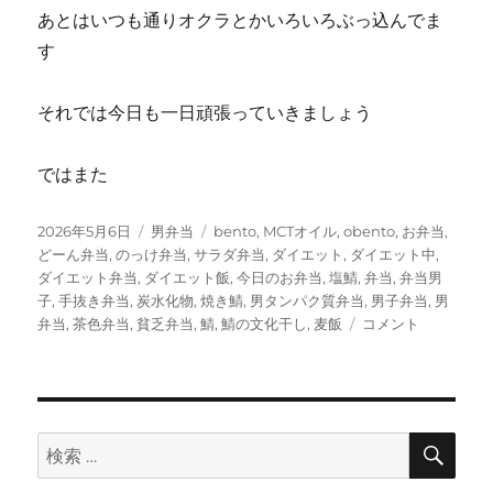
あとはいつも通りオクラとかいろいろぶっ込んでま
す
それでは今日も一日頑張っていきましょう
ではまた
投
カ
タ
2026年5月6日
男弁当
bento
,
MCTオイル
,
obento
,
お弁当
,
稿
テ
グ
どーん弁当
,
のっけ弁当
,
サラダ弁当
,
ダイエット
,
ダイエット中
,
日:
ゴ
ダイエット弁当
,
ダイエット飯
,
今日のお弁当
,
塩鯖
,
弁当
,
弁当男
リ
子
,
手抜き弁当
,
炭水化物
,
焼き鯖
,
男タンパク質弁当
,
男子弁当
,
男
ー
鯖
弁当
,
茶色弁当
,
貧乏弁当
,
鯖
,
鯖の文化干し
,
麦飯
コメント
の
文
化
干
し
検
検
索
弁
索:
当